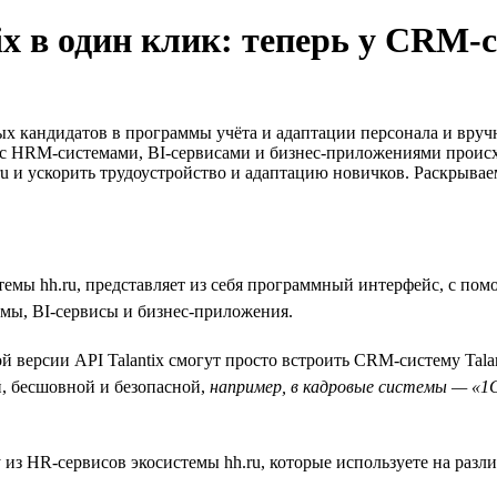
ix в один клик: теперь у CRM-
ых кандидатов в программы учёта и адаптации персонала и вру
 с HRM-системами, BI-сервисами и бизнес-приложениями происх
ru и ускорить трудоустройство и адаптацию новичков. Раскрывае
мы hh.ru, представляет из себя программный интерфейс, с по
мы, BI-сервисы и бизнес-приложения.
версии API Talantix смогут просто встроить CRM-систему Tala
, бесшовной и безопасной,
например, в кадровые системы — «1С»
 из HR-сервисов экосистемы hh.ru, которые используете на разл