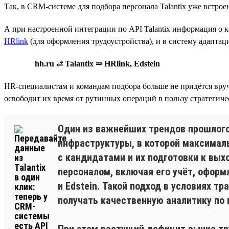
Так, в CRM-системе для подбора персонала Talantix уже встрое
А при настроенной интеграции по API Talantix информация о 
HRlink
(для оформления трудоустройства), и в систему адаптац
hh.ru ⥄ Talantix ⇒ HRlink, Edstein
HR-специалистам и командам подбора больше не придётся вручн
освободит их время от рутинных операций в пользу стратегиче
Один из важнейших трендов прошлого 
инфраструктуры, в которой максимал
с кандидатами и их подготовки к вых
персоналом, включая его учёт, оформ
и Edstein. Такой подход в условиях 
получать качественную аналитику по
При этом растущий дефицит рынка тр