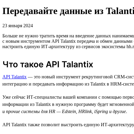
Передавайте данные из Talant
23 января 2024
Больше не нужно тратить время на введение данных нанимаем
с новым инструментом API Talantix передача и обмен данными
настроить единую ИТ-архитектуру из сервисов экосистемы hh.
Что такое API Talantix
API Talantix
— это новый инструмент рекрутинговой СRM-систе
интеграцию и передавать информацию из Talantix в HRM-систе
Уже сейчас ИТ-специалисты вашей компании с помощью первой 
информации из Talantix в нужную программу будет мгновенной
и прочие системы для HR — Edstein, HRlink, iSpring и другие
.
API Talantix также позволит выстроить единую ИТ-архитектуру