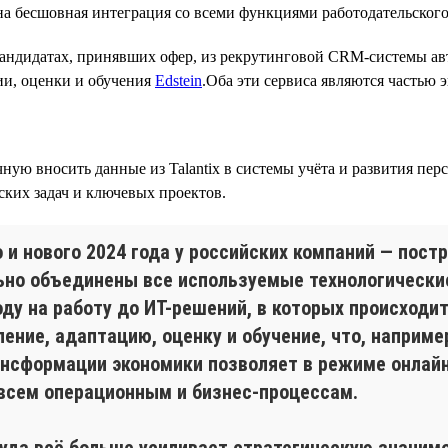
на бесшовная интеграция со всеми функциями работодательского 
кандидатах, принявших офер, из рекрутинговой CRM-системы ав
ии, оценки и обучения
Edstein
.Оба эти сервиса являются частью э
ую вносить данные из Talantix в системы учёта и развития перс
ских задач и ключевых проектов.
и нового 2024 года у российских компаний — постр
ьно объединены все используемые технологически
оду на работу до ИТ-решений, в которых происход
ление, адаптацию, оценку и обучение, что, наприме
трансформации экономики позволяет в режиме онла
 всем операционным и бизнес-процессам.
уда всё больше усиливает стратегическую значимо