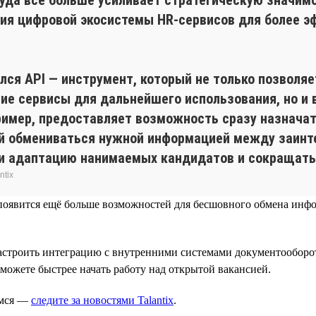
ния цифровой экосистемы HR-сервисов для более э
ился API — инструмент, который не только позволя
ие сервисы для дальнейшего использования, но и 
пример, предоставляет возможность сразу назнач
ий обмениваться нужной информацией между заинт
 и адаптацию нанимаемых кандидатов и сокращать 
ntix
емя появится ещё больше возможностей для бесшовного обмена и
настроить интеграцию с внутренними системами документооборот
сможете быстрее начать работу над открытой вакансией.
имся —
следите за новостями Talantix
.