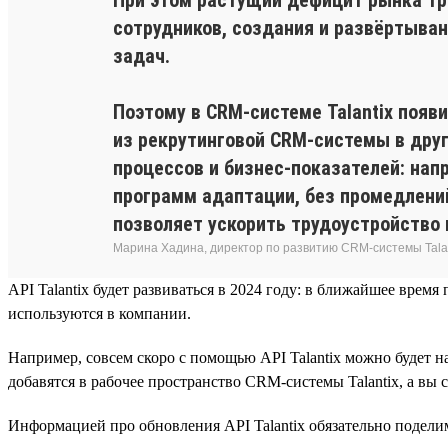
сотрудников, создания и развёртыва
задач.
Поэтому в CRM-системе Talantix появ
из рекрутинговой CRM-системы в друг
процессов и бизнес-показателей: на
программ адаптации, без промедлен
позволяет ускорить трудоустройство
Марина Хадина, директор по развитию CRM-системы Tala
API Talantix будет развиваться в 2024 году: в ближайшее вр
используются в компании.
Например, совсем скоро с помощью API Talantix можно будет 
добавятся в рабочее пространство CRM-системы Talantix, а вы 
Информацией про обновления API Talantix обязательно подел