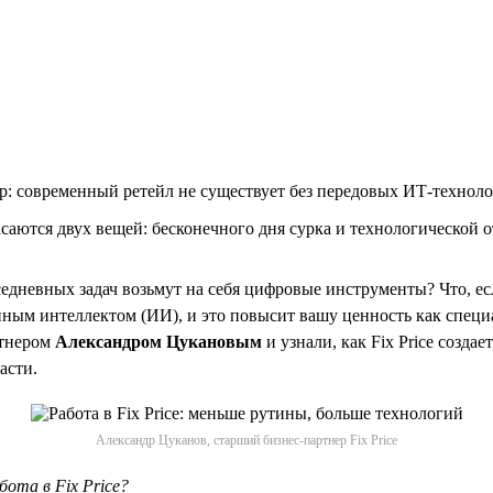
: современный ретейл не существует без передовых ИТ-технол
аются двух вещей: бесконечного дня сурка и технологической отс
вседневных задач возьмут на себя цифровые инструменты? Что, е
енным интеллектом (ИИ), и это повысит вашу ценность как спец
ртнером
Александром Цукановым
и узнали, как Fix Price создает
асти.
Александр Цуканов, старший бизнес-партнер Fix Price
ота в Fix Price?