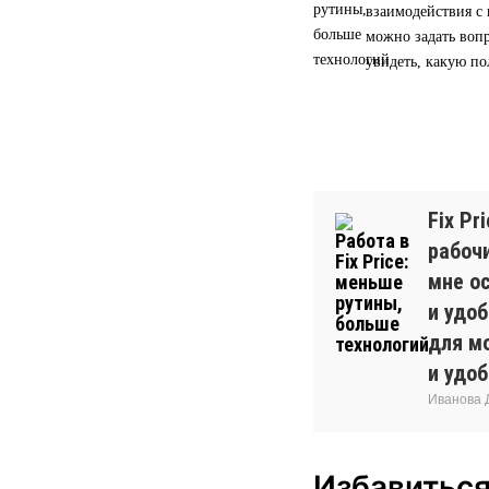
взаимодействия с 
можно задать вопр
увидеть, какую по
Fix Pr
рабочи
мне о
и удо
для м
и удоб
Иванова Д
Избавиться