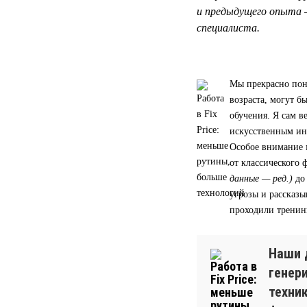
и предыдущего опыта 
специалиста.
Мы прекрасно пон
возраста, могут 
обучения. Я сам в
искусственным ин
Особое внимание 
от классического
данные — ред.)
до
угрозы и рассказы
проходили тренин
Наши 
генер
техни