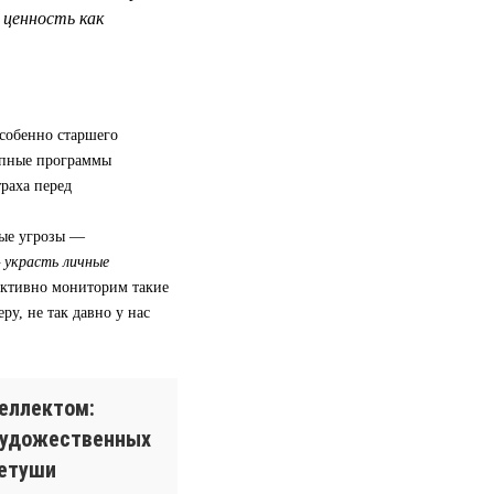
ценность как
особенно старшего
апные программы
траха перед
ные угрозы —
— украсть личные
активно мониторим такие
ру, не так давно у нас
еллектом:
художественных
ретуши