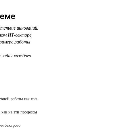
теме
утствие инноваций.
ском ИТ-секторе,
примере работы
х задач каждого
евной работы как топ-
 как на эти процессы
ля быстрого