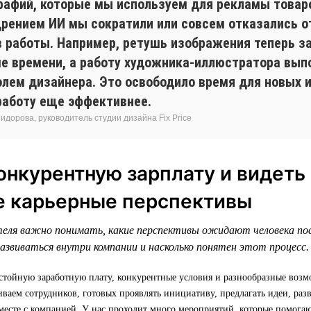
рафий, которые мы используем для рекламы товар
дрением ИИ мы сократили или совсем отказались о
в работы. Например, ретушь изображения теперь з
е времени, а работу художника-иллюстратора вып
олем дизайнера. Это освободило время для новых 
работу еще эффективнее.
дорова, руководитель студии дизайна Fix Price
онкурентную зарплату и видеть
е карьерные перспективы
еля важно понимать, какие перспективы ожидают человека по
азвиваться внутри компании и насколько понятен этот процесс.
стойную заработную плату, конкурентные условия и разнообразные возм
аем сотрудников, готовых проявлять инициативу, предлагать идеи, раз
месте с компанией. У нас проходит много мероприятий, которые помогаю