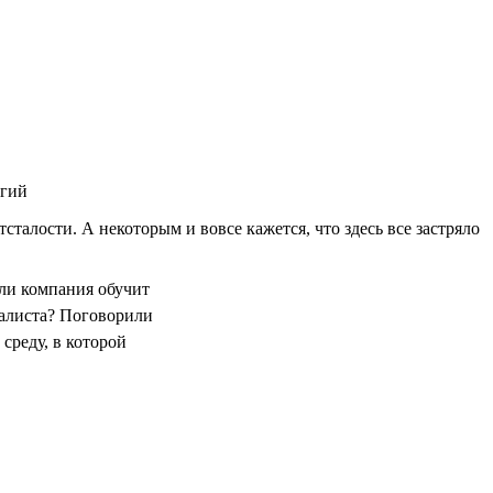
огий
талости. А некоторым и вовсе кажется, что здесь все застряло
сли компания обучит
иалиста? Поговорили
 среду, в которой