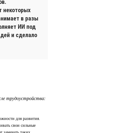
ов.
т некоторых
анимает в разы
олняет ИИ под
идей и сделало
сле трудоустройства:
ожности для развития.
вивать свои сильные
т замечать таких