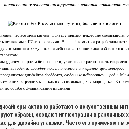
— постепенно осваивает инструменты, которые повышают его 
имаем, что все люди разные. Приведу пример: некоторые специалисты, 
быть незнакомы с ИИ-технологиями. В нашей компании разработаны поэт
еду эти занятия и вижу, что они действительно помогают избавиться от с
теллектом.
мы уделяем вопросам безопасности, учим коллег распознавать современ
 фишинга
(один из способов мошенничества в интернете, цель которого 
 продвинутых дипфейков
(подделки, созданные нейросетью — ред.)
. Мы 
ваем о них сотрудникам — как их распознавать, как защищаться. К приме
ги по борьбе с фишинговыми письмами.
дизайнеры активно работают с искусственным инт
ируют образы, создают иллюстрации в различных 
ках для дизайна упаковки. Часто его применяют в 