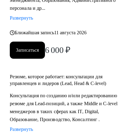
Менеджмента, Образования, Административного
Практикум, QA Guru) и высшего образования (Сколтех).
персонала и др...
• Регулярно прохожу обучение на коротких курсах, чтобы
Развернуть
глубже разбираться в профессиях, по которым
консультирую.
Ближайшая запись
11 августа 2026
Как я работаю:
6 000
₽
Записаться
• разрабатываю индивидуальную стратегию под каждого
клиента,
• помогаю выделиться на рынке труда и укрепить личный
бренд,
Резюме, которое работает: консультации для
• рассказываю про эффективный нетворкинг и
управленцев и лидеров (Lead, Head & C-level)
нетривиальные лайфхаки по поиску работы,
Консультация по созданию и/или редактированию
• приношу инсайты из рынка труда и новости внутри
резюме для Lead-позиций, а также Middle и C-level
крупных компаний.
менеджеров в таких сферах как IT, Digital,
Образование, Производство, Консалтинг .
Развернуть