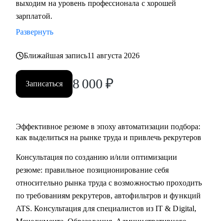
выходим на уровень профессионала с хорошей
• Основные направления:
зарплатой.
- IT (разработка, тестирование, администрирование,
Развернуть
информационная безопасность),
- DataScience и аналитика, Машинное обучение и
Ближайшая запись
11 августа 2026
Компьютерное зрение,
- Digital (маркетологи, дизайнеры, исследователи,
8 000
₽
Записаться
редакторы, smm)
- Education Tech (Педагогические дизайнеры, методологи)
- Managment (Project, Product, Operations, Middle & C-level)
Эффективное резюме в эпоху автоматизации подбора:
Про мой опыт:
как выделиться на рынке труда и привлечь рекрутеров
• Преодолела свой личный стеклянный потолок и стала
Консультация по созданию и/или оптимизации
Операционным директором после годового перерыва от
резюме: правильное позиционирование себя
full-time занятости.
относительно рынка труда с возможностью проходить
• Трижды проходила переквалификацию, имею высшее
по требованиям рекрутеров, автофильтров и функций
медицинское образование, опыт в сфере информационной
ATS. Консультация для специалистов из IT & Digital,
безопасности (Wallarm), Edtech (Geekbrains, Яндекс