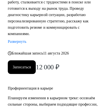
работу, сталкивается с трудностями в поиске или
• Подготовка к собеседованию (скрининг с HR, финальное
готовится к выходу на рынок труда. Проведу
с руководителем, опционально - подготовиться к
диагностику карьерной ситуации, разработаю
техническому собеседованию).
персонализированную стратегию, расскажу как
• Зарплатные переговоры (повышение или переговоры на
подготовить резюме и коммуницировать с
собеседовании).
компаниями.
• Прокачка ценности сотрудника на текущем месте (как
Развернуть
сделать так, чтобы руководитель заметил и наконец начал
выделять среди команды, повышать и тд.)
Ближайшая запись
11 августа 2026
Кому могу помочь:
12 000
₽
Записаться
• Студентам бакалавриата/магистратуры/аспирантуры
технических направлений;
• Учащимся на онлайн-курсах для переквалификации (IT,
Digital, Образование);
Профориентация в карьере
• Junior/Middle/Senior-специалистам;
Планируем изменения в карьерном треке: осознаём
• Middle и C-level менеджерам.
сильные стороны, выбираем подходящие профессии,