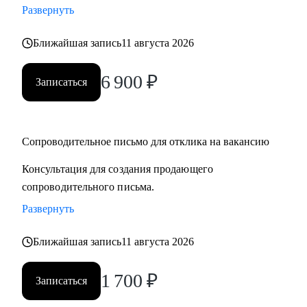
Развернуть
• смена профессии и рекомендации по каналам поиска
• подготовка сильного резюме и сопроводительного
Ближайшая запись
11 августа 2026
письма
• выход на рынок труда после длительного перерыва, после
6 900
₽
Записаться
череды отказов
• первая работа у молодых специалистов, когда опыта
совсем нет
• выбор среди нескольких вариантов развития карьеры
Сопроводительное письмо для отклика на вакансию
• подготовка к собеседованию и самопрезентации
Консультация для создания продающего
сопроводительного письма.
Кому могу помочь:
Развернуть
Как молодым специалистам, так и руководителям в сферах:
• медицина (не фарма)
Ближайшая запись
11 августа 2026
• образование
• психология
1 700
₽
Записаться
• бьюти-индустрия (индустрия красоты)
• HR ( управление персоналом)