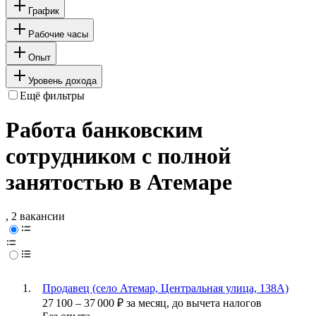
График
Рабочие часы
Опыт
Уровень дохода
Ещё фильтры
Работа банковским
сотрудником с полной
занятостью в Атемаре
, 2 вакансии
Продавец (село Атемар, Центральная улица, 138А)
27 100
–
37 000
₽
за месяц,
до вычета налогов