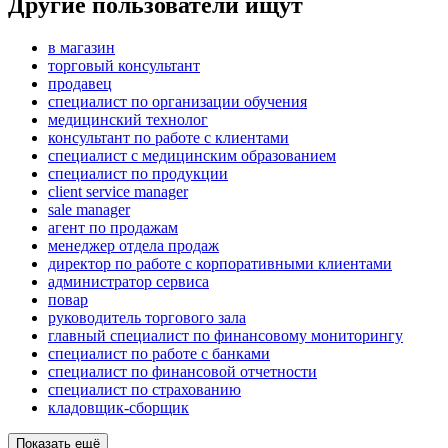
Другие пользователи ищут
в магазин
торговый консультант
продавец
специалист по организации обучения
медицинский технолог
консультант по работе с клиентами
специалист с медицинским образованием
специалист по продукции
client service manager
sale manager
агент по продажам
менеджер отдела продаж
директор по работе с корпоративными клиентами
администратор сервиса
повар
руководитель торгового зала
главный специалист по финансовому мониторингу
специалист по работе с банками
специалист по финансовой отчетности
специалист по страхованию
кладовщик-сборщик
Показать ещё