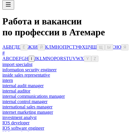
Работа и вакансии
по профессии в Атемаре
А
Б
В
Г
Д
Е
Ж
З
И
К
Л
М
Н
О
П
Р
С
Т
У
Ф
Х
Ц
Ч
Ш
Э
Ю
Ё
Й
Щ
Ы
Я
#
A
B
C
D
E
F
G
H
J
K
L
M
N
O
P
Q
R
S
T
U
V
W
X
I
Y
Z
import specialist
information security engineer
inside sales representative
intern
internal audit manager
internal auditor
internal communications manager
internal control manager
international sales manager
internet marketing manager
investment analyst
IOS developer
IOS software engineer