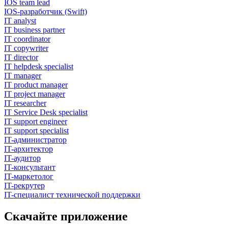
IOS team lead
IOS-разработчик (Swift)
IT analyst
IT business partner
IT coordinator
IT copywriter
IT director
IT helpdesk specialist
IT manager
IT product manager
IT project manager
IT researcher
IT Service Desk specialist
IT support engineer
IT support specialist
IT-администратор
IT-архитектор
IT-аудитор
IT-консультант
IT-маркетолог
IT-рекрутер
IT-специалист технической поддержки
Скачайте приложение