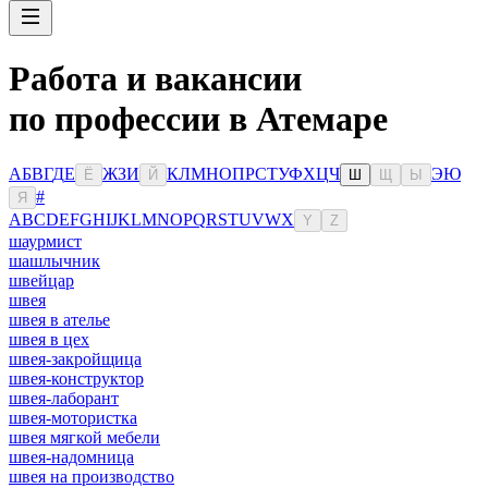
Работа и вакансии
по профессии в Атемаре
А
Б
В
Г
Д
Е
Ж
З
И
К
Л
М
Н
О
П
Р
С
Т
У
Ф
Х
Ц
Ч
Э
Ю
Ё
Й
Ш
Щ
Ы
#
Я
A
B
C
D
E
F
G
H
I
J
K
L
M
N
O
P
Q
R
S
T
U
V
W
X
Y
Z
шаурмист
шашлычник
швейцар
швея
швея в ателье
швея в цех
швея-закройщица
швея-конструктор
швея-лаборант
швея-мотористка
швея мягкой мебели
швея-надомница
швея на производство