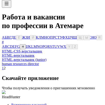
Работа и вакансии
по профессии в Атемаре
А
Б
В
Г
Д
Е
Ж
З
И
К
Л
М
Н
О
П
Р
С
Т
У
Ф
Х
Ц
Ч
Ш
Э
Ю
Ё
Й
Щ
Ы
Я
#
A
B
C
D
E
F
G
I
J
K
L
M
N
O
P
Q
R
S
T
U
V
W
X
H
Y
Z
HTML-CSS верстальщик
HTML-верстальщик
HTML-верстальщик (junior)
human resources director
1
2
Скачайте приложение
Чтобы получать уведомления о приглашениях мгновенно
HeadHunter
Размещение вакансий