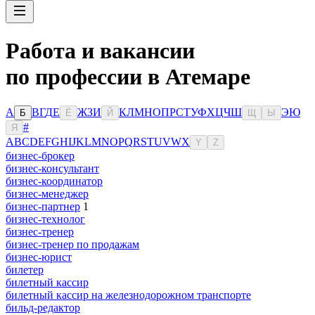
Работа и вакансии
по профессии в Атемаре
А
В
Г
Д
Е
Ж
З
И
К
Л
М
Н
О
П
Р
С
Т
У
Ф
Х
Ц
Ч
Ш
Э
Ю
Б
Ё
Й
Щ
Ы
#
Я
A
B
C
D
E
F
G
H
I
J
K
L
M
N
O
P
Q
R
S
T
U
V
W
X
Y
Z
бизнес-брокер
бизнес-консультант
бизнес-координатор
бизнес-менеджер
бизнес-партнер
1
бизнес-технолог
бизнес-тренер
бизнес-тренер по продажам
бизнес-юрист
билетер
билетный кассир
билетный кассир на железнодорожном транспорте
бильд-редактор