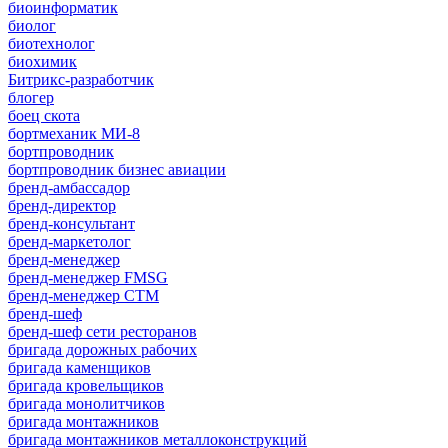
биоинформатик
биолог
биотехнолог
биохимик
Битрикс-разработчик
блогер
боец скота
бортмеханик МИ-8
бортпроводник
бортпроводник бизнес авиации
бренд-амбассадор
бренд-директор
бренд-консультант
бренд-маркетолог
бренд-менеджер
бренд-менеджер FMSG
бренд-менеджер СТМ
бренд-шеф
бренд-шеф сети ресторанов
бригада дорожных рабочих
бригада каменщиков
бригада кровельщиков
бригада монолитчиков
бригада монтажников
бригада монтажников металлоконструкций