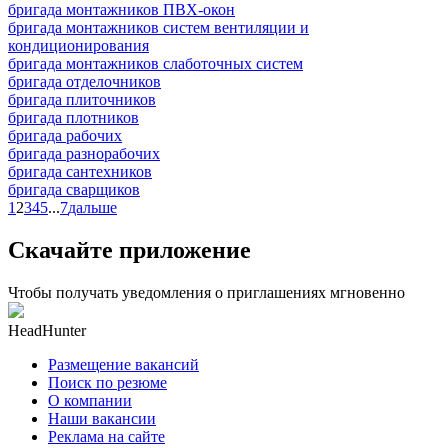
бригада монтажников ПВХ-окон
бригада монтажников систем вентиляции и
кондиционирования
бригада монтажников слаботочных систем
бригада отделочников
бригада плиточников
бригада плотников
бригада рабочих
бригада разнорабочих
бригада сантехников
бригада сварщиков
1
2
3
4
5
...
7
дальше
Скачайте приложение
Чтобы получать уведомления о приглашениях мгновенно
HeadHunter
Размещение вакансий
Поиск по резюме
О компании
Наши вакансии
Реклама на сайте