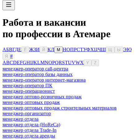
Работа и вакансии
по профессии в Атемаре
А
Б
В
Г
Д
Е
Ж
З
И
К
Л
Н
О
П
Р
С
Т
У
Ф
Х
Ц
Ч
Ш
Э
Ю
Ё
Й
М
Щ
Ы
#
Я
A
B
C
D
E
F
G
H
I
J
K
L
M
N
O
P
Q
R
S
T
U
V
W
X
Y
Z
менеджер-оператор call-центра
менеджер-оператор базы данных
менеджер-оператор интернет-магазина
менеджер-оператор ПК
менеджер-операционист
менеджер оптово-розничных продаж
менеджер оптовых продаж
менеджер оптовых продаж строительных материалов
менеджер-организатор
менеджер отдела
менеджер отдела (HoReCa)
менеджер отдела Trade-In
менеджер отдела аренды