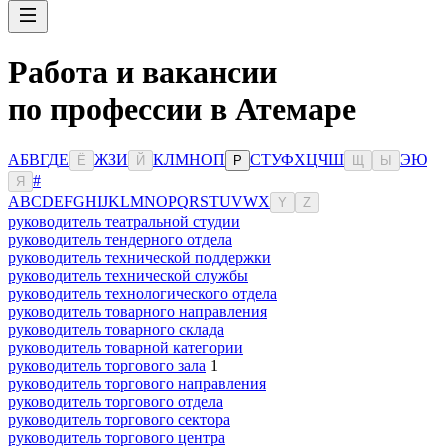
Работа и вакансии
по профессии в Атемаре
А
Б
В
Г
Д
Е
Ж
З
И
К
Л
М
Н
О
П
С
Т
У
Ф
Х
Ц
Ч
Ш
Э
Ю
Ё
Й
Р
Щ
Ы
#
Я
A
B
C
D
E
F
G
H
I
J
K
L
M
N
O
P
Q
R
S
T
U
V
W
X
Y
Z
руководитель театральной студии
руководитель тендерного отдела
руководитель технической поддержки
руководитель технической службы
руководитель технологического отдела
руководитель товарного направления
руководитель товарного склада
руководитель товарной категории
руководитель торгового зала
1
руководитель торгового направления
руководитель торгового отдела
руководитель торгового сектора
руководитель торгового центра