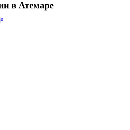
ии в Атемаре
#