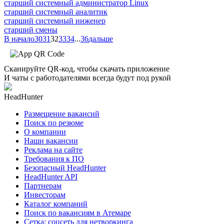
старший системный администратор Linux
старший системный аналитик
старший системный инженер
старший смены
В начало
30
31
32
33
34
...
36
дальше
Сканируйте QR-код, чтобы скачать приложение
И чаты с работодателями всегда будут под рукой
HeadHunter
Размещение вакансий
Поиск по резюме
О компании
Наши вакансии
Реклама на сайте
Требования к ПО
Безопасный HeadHunter
HeadHunter API
Партнерам
Инвесторам
Каталог компаний
Поиск по вакансиям в Атемаре
Сетка: соцсеть для нетворкинга