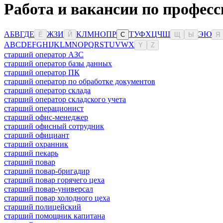
Работа и вакансии по професс
А
Б
В
Г
Д
Е
Ж
З
И
К
Л
М
Н
О
П
Р
Т
У
Ф
Х
Ц
Ч
Ш
Э
Ю
Ё
Й
С
Щ
Ы
Я
A
B
C
D
E
F
G
H
I
J
K
L
M
N
O
P
Q
R
S
T
U
V
W
X
Y
Z
старший оператор АЗС
старший оператор базы данных
старший оператор ПК
старший оператор по обработке документов
старший оператор склада
старший оператор складского учета
старший операционист
старший офис-менеджер
старший офисный сотрудник
старший официант
старший охранник
старший пекарь
старший повар
старший повар-бригадир
старший повар горячего цеха
старший повар-универсал
старший повар холодного цеха
старший полицейский
старший помощник капитана