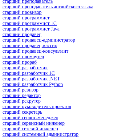
старший преподаватель
старший преподаватель английского языка
старший провизор
старший программист
старший программист 1С
старший программист Java
старший продавец
старший продавец-администратор
старший продавец-кассир
старший продавец-консультант
старший промоутер
старший прораб
старший разработчик
старший разработчик 1С
старший разработчик .NET
старший разработчик Python
старший ревизор
старший редактор
старший рекрутер
старший руководитель проектов
старший секретарь
старший сервис-менеджер
старший сервисный инженер
старший сетевой инженер
старший системный администратор