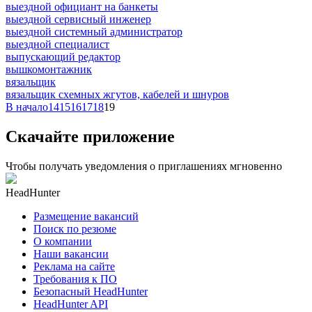
выездной официант на банкеты
выездной сервисный инженер
выездной системный администратор
выездной специалист
выпускающий редактор
вышкомонтажник
вязальщик
вязальщик схемных жгутов, кабелей и шнуров
В начало
14
15
16
17
18
19
Скачайте приложение
Чтобы получать уведомления о приглашениях мгновенно
HeadHunter
Размещение вакансий
Поиск по резюме
О компании
Наши вакансии
Реклама на сайте
Требования к ПО
Безопасный HeadHunter
HeadHunter API