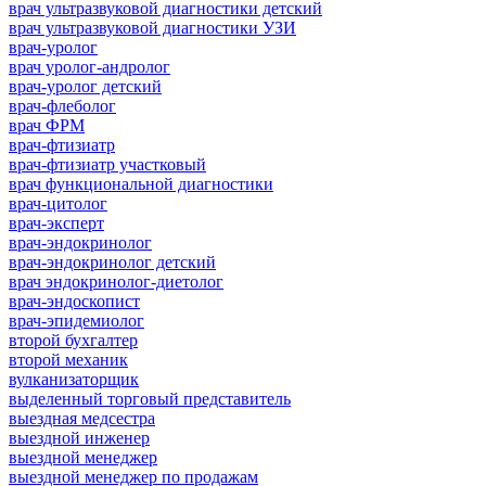
врач ультразвуковой диагностики детский
врач ультразвуковой диагностики УЗИ
врач-уролог
врач уролог-андролог
врач-уролог детский
врач-флеболог
врач ФРМ
врач-фтизиатр
врач-фтизиатр участковый
врач функциональной диагностики
врач-цитолог
врач-эксперт
врач-эндокринолог
врач-эндокринолог детский
врач эндокринолог-диетолог
врач-эндоскопист
врач-эпидемиолог
второй бухгалтер
второй механик
вулканизаторщик
выделенный торговый представитель
выездная медсестра
выездной инженер
выездной менеджер
выездной менеджер по продажам