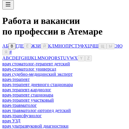
Работа и вакансии
по профессии в Атемаре
А
Б
Г
Д
Е
Ж
З
И
К
Л
М
Н
О
П
Р
С
Т
У
Ф
Х
Ц
Ч
Ш
Э
Ю
В
Ё
Й
Щ
Ы
#
Я
A
B
C
D
E
F
G
H
I
J
K
L
M
N
O
P
Q
R
S
T
U
V
W
X
Y
Z
врач стоматолог-терапевт детский
врач-стоматолог универсал
врач судебно-медицинский эксперт
врач-терапевт
врач-терапевт дневного стационара
врач терапевт-кардиолог
врач-терапевт стационара
врач-терапевт участковый
врач-травматолог
врач травматолог-ортопед детский
врач-трансфузиолог
врач УЗД
врач ультразвуковой диагностики